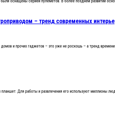
 были оснащены серией пулеметов. В более позднем развитии основ
троприводом – тренд современных интерье
домов и прочих гаджетов – это уже не роскошь – а тренд времени.
планшет. Для работы и развлечения его используют миллионы люде