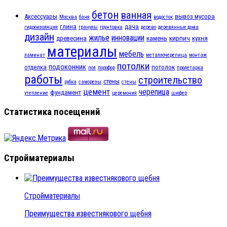
бетон
ванная
Аксессуары
вывоз мусора
Москва
баня
водосток
глина
дача
гидроизоляция
гранулы
грунтовка
дерево
деревянные дома
дизайн
жилье
инновации
древесина
камень
кирпич
кухня
материалы
мебель
ламинат
металлочерепица
монтаж
потолки
подоконник
отделка
потолок
пол
порофор
пролетарка
работы
строительство
стены
рубка
саморезы
стены
цемент
черепица
фундамент
утепление
церемония
шифер
Статистика посещений
Стройматериалы
Стройматериалы
Преимущества известнякового щебня