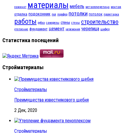
материалы
мебель
ламинат
металлочерепица
монтаж
потолки
подоконник
отделка
потолок
пол
порофор
пролетарка
работы
строительство
стены
рубка
саморезы
стены
цемент
черепица
фундамент
утепление
церемония
шифер
Статистика посещений
Стройматериалы
Стройматериалы
Преимущества известнякового щебня
2 Дек, 2020
Стройматериалы