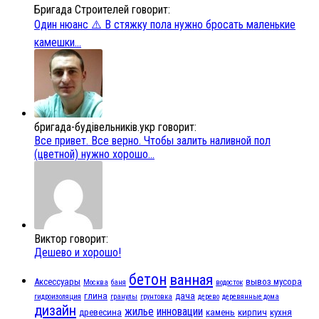
Бригада Строителей говорит:
Один нюанс ⚠️ В стяжку пола нужно бросать маленькие
камешки...
бригада-будівельників.укр говорит:
Все привет. Все верно. Чтобы залить наливной пол
(цветной) нужно хорошо...
Виктор говорит:
Дешево и хорошо!
бетон
ванная
Аксессуары
вывоз мусора
Москва
баня
водосток
глина
дача
гидроизоляция
гранулы
грунтовка
дерево
деревянные дома
дизайн
жилье
инновации
древесина
камень
кирпич
кухня