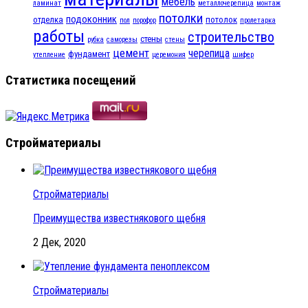
мебель
ламинат
металлочерепица
монтаж
потолки
подоконник
отделка
потолок
пол
порофор
пролетарка
работы
строительство
стены
рубка
саморезы
стены
цемент
черепица
фундамент
утепление
церемония
шифер
Статистика посещений
Стройматериалы
Стройматериалы
Преимущества известнякового щебня
2 Дек, 2020
Стройматериалы