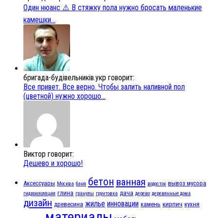
Один нюанс ⚠️ В стяжку пола нужно бросать маленькие
камешки...
бригада-будівельників.укр говорит:
Все привет. Все верно. Чтобы залить наливной пол
(цветной) нужно хорошо...
Виктор говорит:
Дешево и хорошо!
бетон
ванная
Аксессуары
вывоз мусора
Москва
баня
водосток
глина
дача
гидроизоляция
гранулы
грунтовка
дерево
деревянные дома
дизайн
жилье
инновации
древесина
камень
кирпич
кухня
материалы