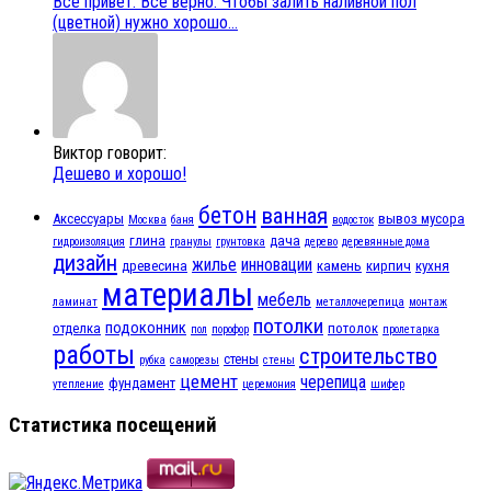
Все привет. Все верно. Чтобы залить наливной пол
(цветной) нужно хорошо...
Виктор говорит:
Дешево и хорошо!
бетон
ванная
Аксессуары
вывоз мусора
Москва
баня
водосток
глина
дача
гидроизоляция
гранулы
грунтовка
дерево
деревянные дома
дизайн
жилье
инновации
древесина
камень
кирпич
кухня
материалы
мебель
ламинат
металлочерепица
монтаж
потолки
подоконник
отделка
потолок
пол
порофор
пролетарка
работы
строительство
стены
рубка
саморезы
стены
цемент
черепица
фундамент
утепление
церемония
шифер
Статистика посещений