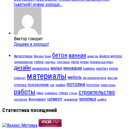
(цветной) нужно хорошо...
Виктор говорит:
Дешево и хорошо!
бетон
ванная
Аксессуары
вывоз мусора
Москва
баня
водосток
глина
дача
гидроизоляция
гранулы
грунтовка
дерево
деревянные дома
дизайн
жилье
инновации
древесина
камень
кирпич
кухня
материалы
мебель
ламинат
металлочерепица
монтаж
потолки
подоконник
отделка
потолок
пол
порофор
пролетарка
работы
строительство
стены
рубка
саморезы
стены
цемент
черепица
фундамент
утепление
церемония
шифер
Статистика посещений