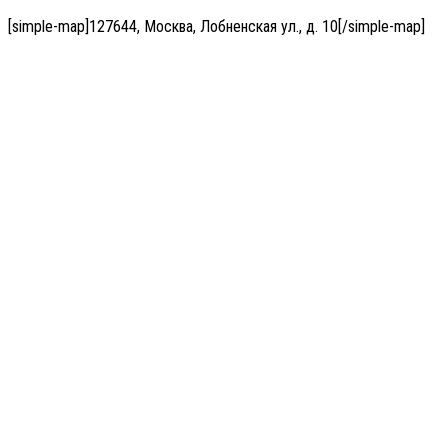
[simple-map]127644, Москва, Лобненская ул., д. 10[/simple-map]