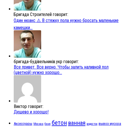
Бригада Строителей говорит:
Один нюанс ⚠️ В стяжку пола нужно бросать маленькие
камешки...
бригада-будівельників.укр говорит:
Все привет. Все верно. Чтобы залить наливной пол
(цветной) нужно хорошо...
Виктор говорит:
Дешево и хорошо!
бетон
ванная
Аксессуары
вывоз мусора
Москва
баня
водосток