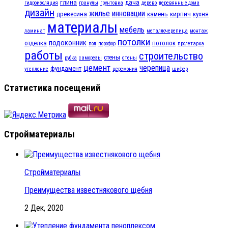
глина
дача
гидроизоляция
гранулы
грунтовка
дерево
деревянные дома
дизайн
жилье
инновации
древесина
камень
кирпич
кухня
материалы
мебель
ламинат
металлочерепица
монтаж
потолки
подоконник
отделка
потолок
пол
порофор
пролетарка
работы
строительство
стены
рубка
саморезы
стены
цемент
черепица
фундамент
утепление
церемония
шифер
Статистика посещений
Стройматериалы
Стройматериалы
Преимущества известнякового щебня
2 Дек, 2020