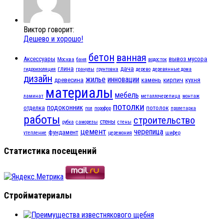
Виктор говорит:
Дешево и хорошо!
бетон
ванная
Аксессуары
вывоз мусора
Москва
баня
водосток
глина
дача
гидроизоляция
гранулы
грунтовка
дерево
деревянные дома
дизайн
жилье
инновации
древесина
камень
кирпич
кухня
материалы
мебель
ламинат
металлочерепица
монтаж
потолки
подоконник
отделка
потолок
пол
порофор
пролетарка
работы
строительство
стены
рубка
саморезы
стены
цемент
черепица
фундамент
утепление
церемония
шифер
Статистика посещений
Стройматериалы