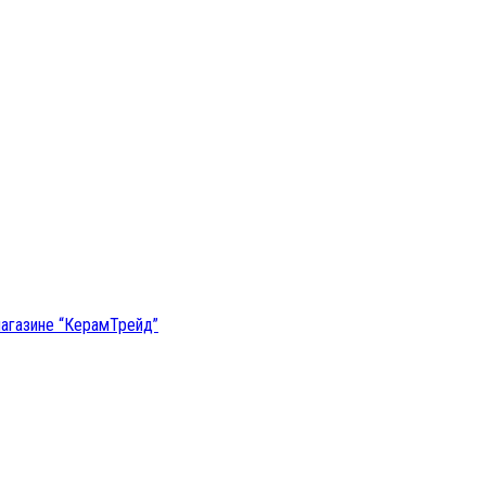
магазине “КерамТрейд”