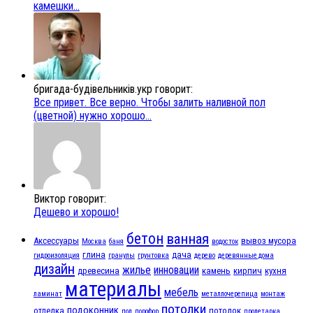
камешки...
бригада-будівельників.укр говорит:
Все привет. Все верно. Чтобы залить наливной пол
(цветной) нужно хорошо...
Виктор говорит:
Дешево и хорошо!
бетон
ванная
Аксессуары
вывоз мусора
Москва
баня
водосток
глина
дача
гидроизоляция
гранулы
грунтовка
дерево
деревянные дома
дизайн
жилье
инновации
древесина
камень
кирпич
кухня
материалы
мебель
ламинат
металлочерепица
монтаж
потолки
подоконник
отделка
потолок
пол
порофор
пролетарка