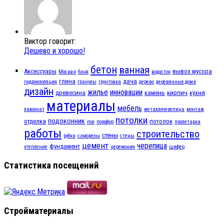
Виктор говорит:
Дешево и хорошо!
бетон
ванная
Аксессуары
вывоз мусора
Москва
баня
водосток
глина
дача
гидроизоляция
гранулы
грунтовка
дерево
деревянные дома
дизайн
жилье
инновации
древесина
камень
кирпич
кухня
материалы
мебель
ламинат
металлочерепица
монтаж
потолки
подоконник
отделка
потолок
пол
порофор
пролетарка
работы
строительство
стены
рубка
саморезы
стены
цемент
черепица
фундамент
утепление
церемония
шифер
Статистика посещений
Стройматериалы