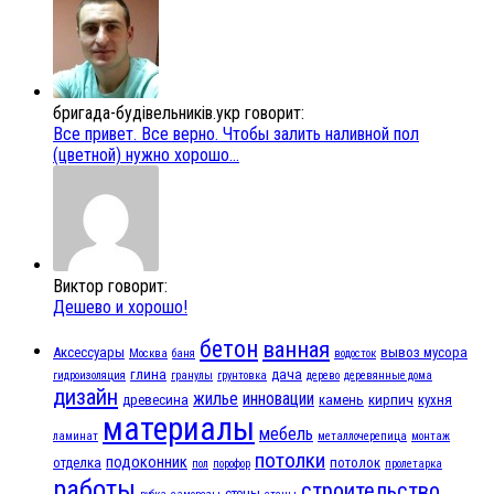
бригада-будівельників.укр говорит:
Все привет. Все верно. Чтобы залить наливной пол
(цветной) нужно хорошо...
Виктор говорит:
Дешево и хорошо!
бетон
ванная
Аксессуары
вывоз мусора
Москва
баня
водосток
глина
дача
гидроизоляция
гранулы
грунтовка
дерево
деревянные дома
дизайн
жилье
инновации
древесина
камень
кирпич
кухня
материалы
мебель
ламинат
металлочерепица
монтаж
потолки
подоконник
отделка
потолок
пол
порофор
пролетарка
работы
строительство
стены