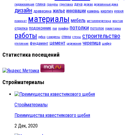
глина
дача
гидроизоляция
гранулы
грунтовка
дерево
деревянные дома
дизайн
жилье
инновации
древесина
камень
кирпич
кухня
материалы
мебель
ламинат
металлочерепица
монтаж
потолки
подоконник
отделка
потолок
пол
порофор
пролетарка
работы
строительство
стены
рубка
саморезы
стены
цемент
черепица
фундамент
утепление
церемония
шифер
Статистика посещений
Стройматериалы
Стройматериалы
Преимущества известнякового щебня
2 Дек, 2020