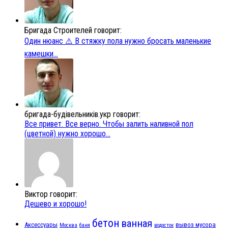
Бригада Строителей говорит:
Один нюанс ⚠️ В стяжку пола нужно бросать маленькие
камешки...
бригада-будівельників.укр говорит:
Все привет. Все верно. Чтобы залить наливной пол
(цветной) нужно хорошо...
Виктор говорит:
Дешево и хорошо!
бетон
ванная
Аксессуары
вывоз мусора
Москва
баня
водосток