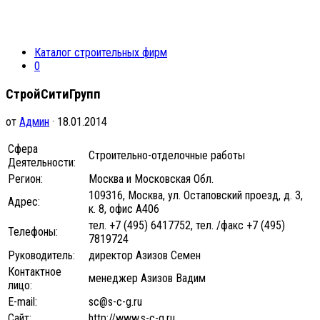
Каталог строительных фирм
0
СтройСитиГрупп
от
Админ
· 18.01.2014
Сфера
Строительно-отделочные работы
Деятельности:
Регион:
Москва и Московская Обл.
109316, Москва, ул. Остаповский проезд, д. 3,
Адрес:
к. 8, офис А406
тел. +7 (495) 6417752, тел. /факс +7 (495)
Телефоны:
7819724
Руководитель:
директор Азизов Семен
Контактное
менеджер Азизов Вадим
лицо:
E-mail:
sc@s-c-g.ru
Сайт:
http://www.s-c-g.ru