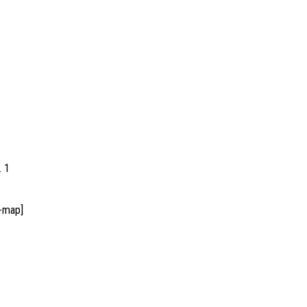
. 1
e-map]