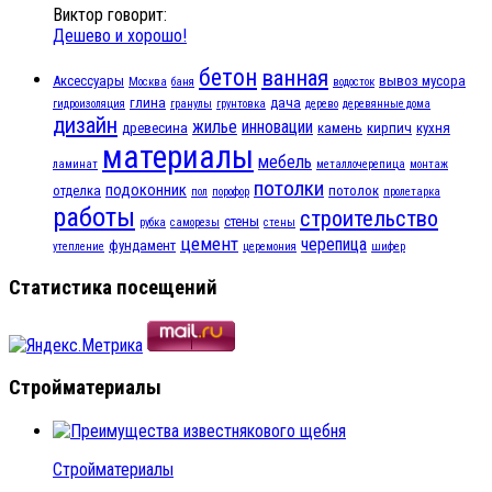
Виктор говорит:
Дешево и хорошо!
бетон
ванная
Аксессуары
вывоз мусора
Москва
баня
водосток
глина
дача
гидроизоляция
гранулы
грунтовка
дерево
деревянные дома
дизайн
жилье
инновации
древесина
камень
кирпич
кухня
материалы
мебель
ламинат
металлочерепица
монтаж
потолки
подоконник
отделка
потолок
пол
порофор
пролетарка
работы
строительство
стены
рубка
саморезы
стены
цемент
черепица
фундамент
утепление
церемония
шифер
Статистика посещений
Стройматериалы
Стройматериалы